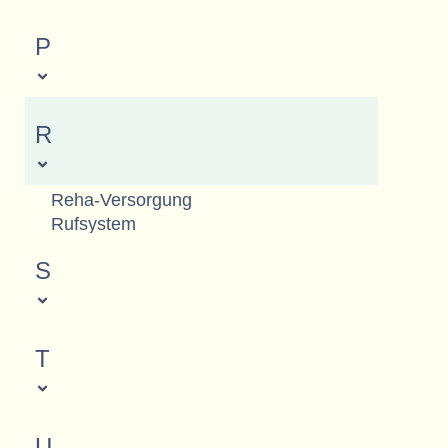
P
R
Reha-Versorgung
Rufsystem
S
T
U