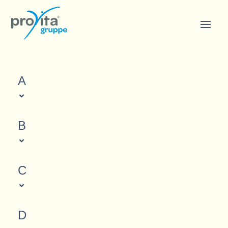
A
B
C
D