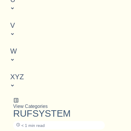
V
W
XYZ
View Categories
RUFSYSTEM
< 1 min read