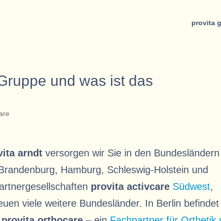
provita 
-Gruppe und was ist das
are
vita arndt
versorgen wir Sie in den Bundesländern
Brandenburg, Hamburg, Schleswig-Holstein und
artnergesellschaften
provita activcare
Südwest
,
en viele weitere Bundesländer. In Berlin befindet
t
provita orthocare
– ein
Fachpartner für Orthetik