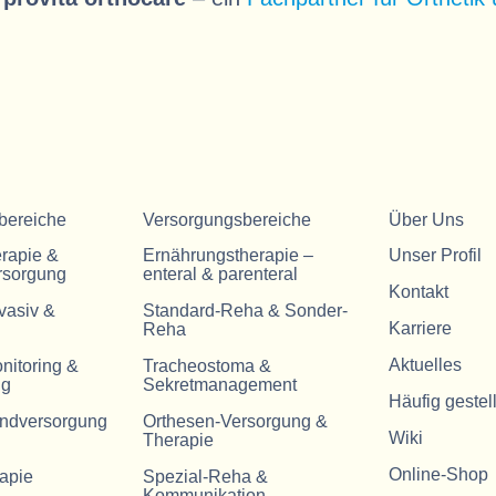
bereiche
Versorgungsbereiche
Über Uns
erapie &
Ernährungstherapie –
Unser Profil
rsorgung
enteral & parenteral
Kontakt
vasiv &
Standard-Reha & Sonder-
Karriere
Reha
Aktuelles
nitoring &
Tracheostoma &
ng
Sekretmanagement
Häufig gestel
ndversorgung
Orthesen-Versorgung &
Wiki
Therapie
Online-Shop
rapie
Spezial-Reha &
Kommunikation