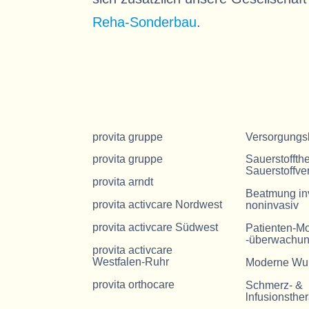
Reha-Sonderbau
.
provita gruppe
Versorgungs
provita gruppe
Sauerstoffth
Sauerstoffve
provita arndt
Beatmung in
provita activcare Nordwest
noninvasiv
provita activcare Südwest
Patienten-Mo
-überwachu
provita activcare
Westfalen-Ruhr
Moderne Wu
provita orthocare
Schmerz- &
lnfusionsthe