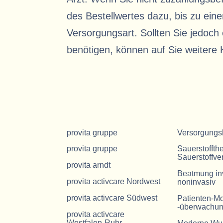
des Bestellwertes dazu, bis zu ei
Versorgungsart. Sollten Sie jedoch
benötigen, können auf Sie weiter
provita gruppe
Versorgungs
provita gruppe
Sauerstoffth
Sauerstoffve
provita arndt
Beatmung in
provita activcare Nordwest
noninvasiv
provita activcare Südwest
Patienten-Mo
-überwachu
provita activcare
Westfalen-Ruhr