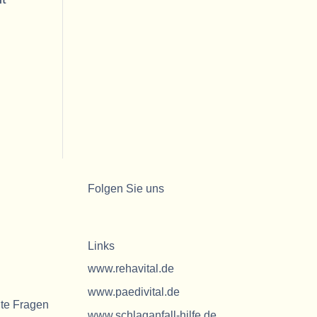
Folgen Sie uns
Links
www.rehavital.de
www.paedivital.de
lte Fragen
www.schlaganfall-hilfe.de