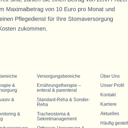
nem Maximalbetrag von 10 Euro pro Monat und
 einen Pflegedienst für Ihre Stomaversorgung
e Kosten zukommen.
bereiche
Versorgungsbereiche
Über Uns
erapie &
Ernährungstherapie –
Unser Profil
rsorgung
enteral & parenteral
Kontakt
vasiv &
Standard-Reha & Sonder-
Karriere
Reha
Aktuelles
nitoring &
Tracheostoma &
ng
Sekretmanagement
Häufig gestel