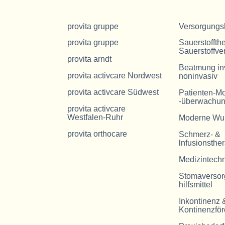
provita gruppe
Versorgungs
provita gruppe
Sauerstoffth
Sauerstoffve
provita arndt
Beatmung in
provita activcare Nordwest
noninvasiv
provita activcare Südwest
Patienten-Mo
-überwachu
provita activcare
Westfalen-Ruhr
Moderne Wu
provita orthocare
Schmerz- &
lnfusionsthe
Medizintechn
Stomaversor
hilfsmittel
Inkontinenz 
Kontinenzfö