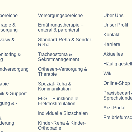
bereiche
Versorgungsbereiche
Über Uns
erapie &
Ernährungstherapie –
Unser Profil
rsorgung
enteral & parenteral
Kontakt
vasiv &
Standard-Reha & Sonder-
Karriere
Reha
Aktuelles
nitoring &
Tracheostoma &
ng
Sekretmanagement
Häufig gestel
ndversorgung
Orthesen-Versorgung &
Wiki
Therapie
Online-Shop
rapie
Spezial-Reha &
Kommunikation
Praxisbedarf
ik & Support
Sprechstunde
FES – Funktionelle
gung & -
Elektrostimulation
Arzt-Portal
Individuelle Sitzschalen
Freibriefums
&
rderung
Kinder-Reha & Kinder-
Orthopädie