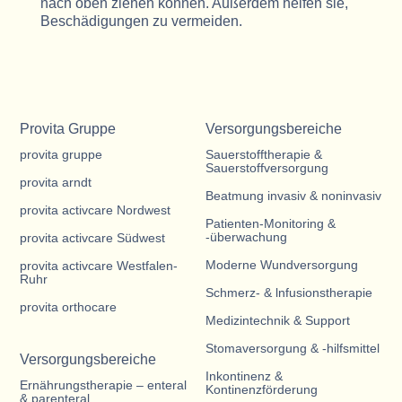
nach oben ziehen können. Außerdem helfen sie,
Beschädigungen zu vermeiden.
Provita Gruppe
Versorgungsbereiche
provita gruppe
Sauerstofftherapie &
Sauerstoffversorgung
provita arndt
Beatmung invasiv & noninvasiv
provita activcare Nordwest
Patienten-Monitoring &
-überwachung
provita activcare Südwest
Moderne Wundversorgung
provita activcare Westfalen-
Ruhr
Schmerz- & lnfusionstherapie
provita orthocare
Medizintechnik & Support
Stomaversorgung & -hilfsmittel
Versorgungsbereiche
Inkontinenz &
Ernährungstherapie – enteral
Kontinenzförderung
& parenteral