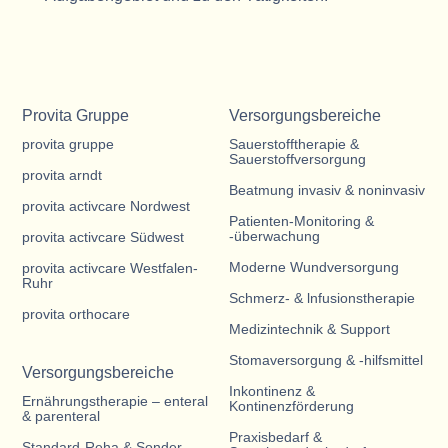
Provita Gruppe
Versorgungsbereiche
provita gruppe
Sauerstofftherapie &
Sauerstoffversorgung
provita arndt
Beatmung invasiv & noninvasiv
provita activcare Nordwest
Patienten-Monitoring &
-überwachung
provita activcare Südwest
Moderne Wundversorgung
provita activcare Westfalen-
Ruhr
Schmerz- & lnfusionstherapie
provita orthocare
Medizintechnik & Support
Stomaversorgung & -hilfsmittel
Versorgungsbereiche
Inkontinenz &
Ernährungstherapie – enteral
Kontinenzförderung
& parenteral
Praxisbedarf &
Standard-Reha & Sonder-