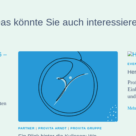
as könnte Sie auch interessier
EVE
Her
Pro
Ein
un
ten
Mehr
PARTNER
|
PROVITA ARNDT
|
PROVITA GRUPPE