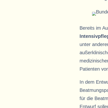
Bereits im A
Intensivpfl
unter andere
außerklinisc
medizinische
Patienten vor
In dem Entwu
Beatmungspat
für die Beat
Entwurf solle