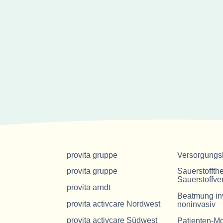
provita gruppe
Versorgungs
provita gruppe
Sauerstoffth
Sauerstoffve
provita arndt
Beatmung in
provita activcare Nordwest
noninvasiv
provita activcare Südwest
Patienten-Mo