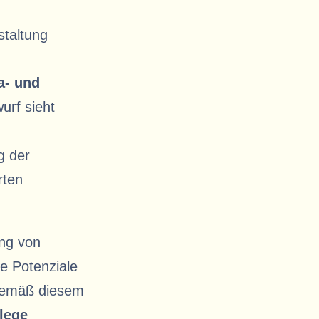
- und
urf sieht
g der
rten
ung von
e Potenziale
 Gemäß diesem
lege