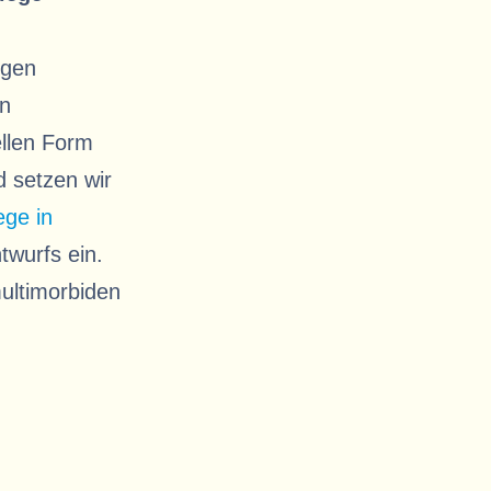
ngen
en
ellen Form
 setzen wir
ege in
wurfs ein.
ultimorbiden