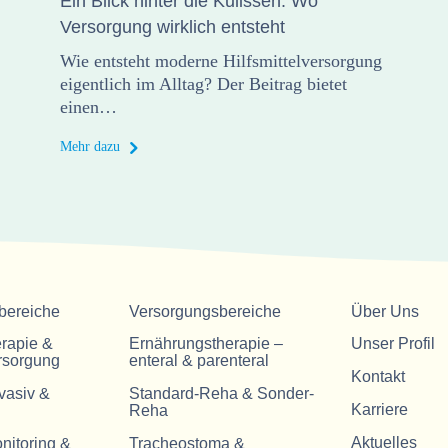
Ein Blick hinter die Kulissen: Wo
Versorgung wirklich entsteht
Wie entsteht moderne Hilfsmittelversorgung
eigentlich im Alltag? Der Beitrag bietet
einen…
Mehr dazu
bereiche
Versorgungsbereiche
Über Uns
erapie &
Ernährungstherapie –
Unser Profil
rsorgung
enteral & parenteral
Kontakt
vasiv &
Standard-Reha & Sonder-
Karriere
Reha
Aktuelles
nitoring &
Tracheostoma &