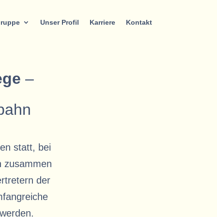
gruppe
Unser Profil
Karriere
Kontakt
ege
–
Spahn
n statt, bei
hn zusammen
tretern der
mfangreiche
 werden.