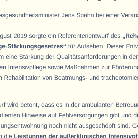
ugust 2019 sorgte ein Referentenentwurf des
„Reha
ege-Stärkungsgesetzes“
für Aufsehen. Dieser Entw
m eine Stärkung der Qualitätsanforderungen in der
hen Intensivpflege sowie Maßnahmen zur Förderun
n Rehabilitation von Beatmungs- und tracheotomie
.
rf wird betont, dass es in der ambulanten Betreu
ienten Hinweise auf Fehlversorgungen gibt und di
mungsentwöhnung noch nicht ausgeschöpft sind.
n die
Leistungen der außerklinischen Intensivpf