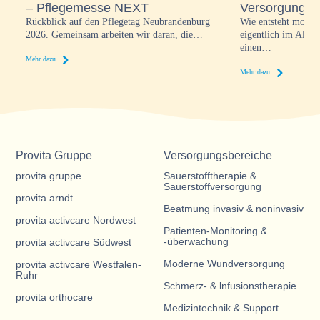
– Pflegemesse NEXT
Versorgung wi
Rückblick auf den Pflegetag Neubrandenburg
Wie entsteht moder
2026. Gemeinsam arbeiten wir daran, die…
eigentlich im Alltag
einen…
Mehr dazu
Mehr dazu
Provita Gruppe
Versorgungsbereiche
provita gruppe
Sauerstofftherapie &
Sauerstoffversorgung
provita arndt
Beatmung invasiv & noninvasiv
provita activcare Nordwest
Patienten-Monitoring &
-überwachung
provita activcare Südwest
Moderne Wundversorgung
provita activcare Westfalen-
Ruhr
Schmerz- & lnfusionstherapie
provita orthocare
Medizintechnik & Support