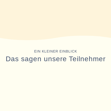
EIN KLEINER EINBLICK
Das sagen unsere Teilnehmer
…
Zudem möchte wir uns nochmals herzlich bei
dem gesamten Team der provita arndt bedanken
Sehr tolle Vorträge, viel Exper­tise, ein tolles
für das gelungene
Herbstseminar
. Es war wie bei
jährliches Event.