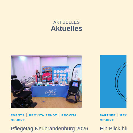
AKTUELLES
Aktuelles
|
|
|
EVENTS
PROVITA ARNDT
PROVITA
PARTNER
PROVI
GRUPPE
GRUPPE
Pflegetag Neubrandenburg 2026
Ein Blick hint